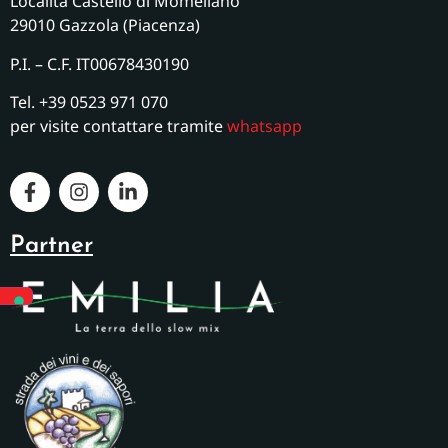
Località Castello di Momeliano
29010 Gazzola (Piacenza)
P.I. – C.F. IT00678430190
Tel. +39 0523 971 070
per visite contattare tramite
whatsapp
Partner