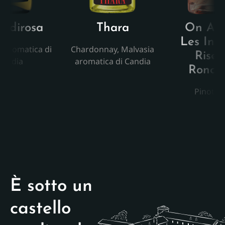
cadirosa
Thara
On Att
Les Invi
a aromatica di
Chardonnay, Malvasia
Riser
Candia
aromatica di Candia
Roncol
Pinot N
È sotto un
castello