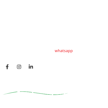
Località Castello di Momeliano
29010 Gazzola (Piacenza)
P.I. – C.F. IT00678430190
Tel. +39 0523 971 070
per visite contattare tramite
whatsapp
Partner