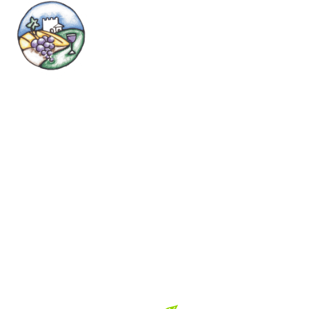
Vini
Link utili
Vini Rossi
Home
Vini Bianchi
Vini
Spumanti
Esperienze
Puck
Contatti
Vermut
Privacy policy
Termini e condizioni