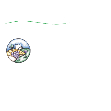
Partner
Vini
Link utili
Vini Rossi
Home
Vini Bianchi
Vini
Spumanti
Esperienze