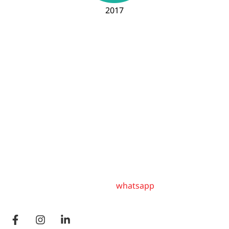
2017
Località Castello di Momeliano
29010 Gazzola (Piacenza)
P.I. – C.F. IT00678430190
Tel. +39 0523 971 070
per visite contattare tramite
whatsapp